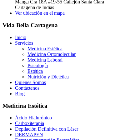
Manga Cra 18A #19-55 Callejón Santa Clara
Cartagena de Indias
Ver ubicación en el mapa
Vida Bella Cartagena
Inicio
Servicios
Medicina Estética
Medicina Ortomolecular
Medicina Laboral
Psicología
Estética
Nutrición y Dietética
Quienes Somos
Contáctenos
Blog
Medicina Estética
Ácido Hialurónico
Carboxiterapia
Depilación Definitiva con Láser
DERMAPEN