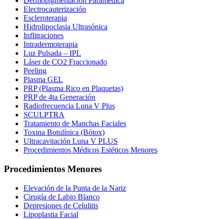
Dermopigmentación Paramédica
Electrocauterización
Escleroterapia
Hidrolipoclasia Ultrasónica
Inflitraciones
Intradermoterapia
Luz Pulsada – IPL
Láser de CO2 Fraccionado
Peeling
Plasma GEL
PRP (Plasma Rico en Plaquetas)
PRP de 4ta Generación
Radiofrecuencia Luna V Plus
SCULPTRA
Tratamiento de Manchas Faciales
Toxina Botulínica (Bótox)
Ultracavitación Luna V PLUS
Procedimientos Médicos Estéticos Menores
Procedimientos Menores
Elevación de la Punta de la Nariz
Cirugía de Labio Blanco
Depresiones de Celulitis
Lipoplastia Facial