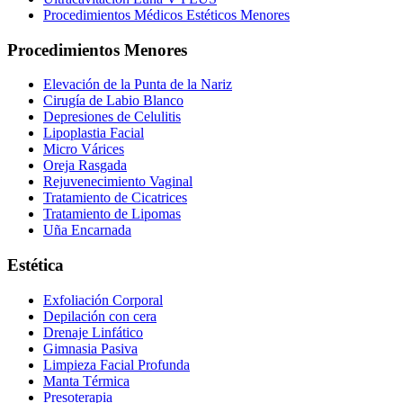
Procedimientos Médicos Estéticos Menores
Procedimientos Menores
Elevación de la Punta de la Nariz
Cirugía de Labio Blanco
Depresiones de Celulitis
Lipoplastia Facial
Micro Várices
Oreja Rasgada
Rejuvenecimiento Vaginal
Tratamiento de Cicatrices
Tratamiento de Lipomas
Uña Encarnada
Estética
Exfoliación Corporal
Depilación con cera
Drenaje Linfático
Gimnasia Pasiva
Limpieza Facial Profunda
Manta Térmica
Presoterapia