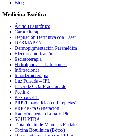
Blog
Medicina Estética
Ácido Hialurónico
Carboxiterapia
Depilación Definitiva con Láser
DERMAPEN
Dermopigmentación Paramédica
Electrocauterización
Escleroterapia
Hidrolipoclasia Ultrasónica
Inflitraciones
Intradermoterapia
Luz Pulsada – IPL
Láser de CO2 Fraccionado
Peeling
Plasma GEL
PRP (Plasma Rico en Plaquetas)
PRP de 4ta Generación
Radiofrecuencia Luna V Plus
SCULPTRA
Tratamiento de Manchas Faciales
Toxina Botulínica (Bótox)
Ultracavitación Luna V PLUS