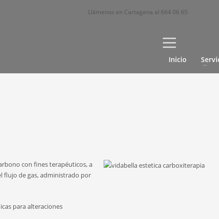
Llámenos en Cartagena al 664 06 65
Inicio
Servi
arbono con fines terapéuticos, a
 flujo de gas, administrado por
icas para alteraciones