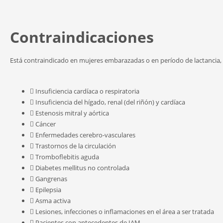
Contraindicaciones
Está contraindicado en mujeres embarazadas o en período de lactancia, 
Insuficiencia cardíaca o respiratoria
Insuficiencia del hígado, renal (del riñón) y cardíaca
Estenosis mitral y aórtica
Cáncer
Enfermedades cerebro-vasculares
Trastornos de la circulación
Tromboflebitis aguda
Diabetes mellitus no controlada
Gangrenas
Epilepsia
Asma activa
Lesiones, infecciones o inflamaciones en el área a ser tratada
Pacientes con antecedentes de IAM