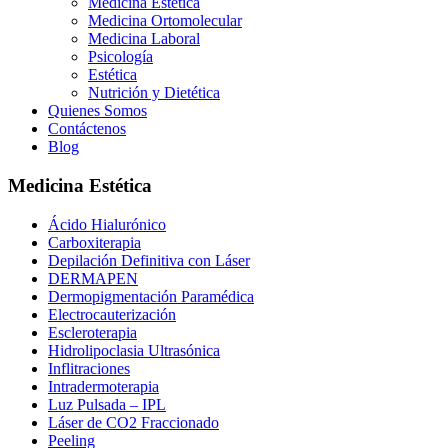
Medicina Estética
Medicina Ortomolecular
Medicina Laboral
Psicología
Estética
Nutrición y Dietética
Quienes Somos
Contáctenos
Blog
Medicina Estética
Ácido Hialurónico
Carboxiterapia
Depilación Definitiva con Láser
DERMAPEN
Dermopigmentación Paramédica
Electrocauterización
Escleroterapia
Hidrolipoclasia Ultrasónica
Inflitraciones
Intradermoterapia
Luz Pulsada – IPL
Láser de CO2 Fraccionado
Peeling