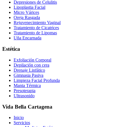
Depresiones de Celulitis
Lipoplastia Facial
Micro Várices
Oreja Rasgada
Rejuvenecimiento Vaginal
Tratamiento de Cicatrices
Tratamiento de Lipomas
Uña Encarnada
Estética
Exfoliación Corporal
Depilación con cera
Drenaje Linfático
Gimnasia Pasiva
Limpieza Facial Profunda
Manta Térmica
Presoterapia
Ultrasonido
Vida Bella Cartagena
Inicio
Servicios