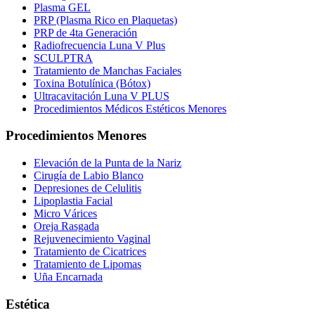
Plasma GEL
PRP (Plasma Rico en Plaquetas)
PRP de 4ta Generación
Radiofrecuencia Luna V Plus
SCULPTRA
Tratamiento de Manchas Faciales
Toxina Botulínica (Bótox)
Ultracavitación Luna V PLUS
Procedimientos Médicos Estéticos Menores
Procedimientos Menores
Elevación de la Punta de la Nariz
Cirugía de Labio Blanco
Depresiones de Celulitis
Lipoplastia Facial
Micro Várices
Oreja Rasgada
Rejuvenecimiento Vaginal
Tratamiento de Cicatrices
Tratamiento de Lipomas
Uña Encarnada
Estética