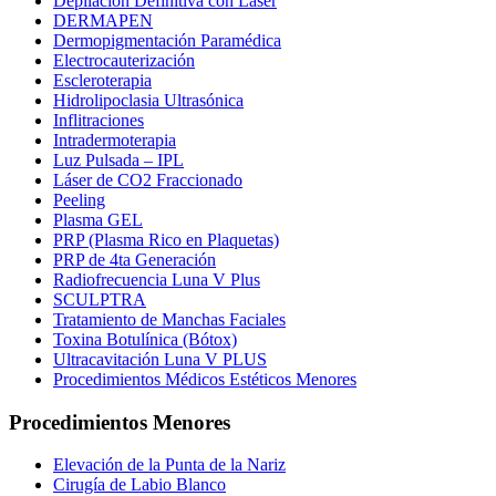
Depilación Definitiva con Láser
DERMAPEN
Dermopigmentación Paramédica
Electrocauterización
Escleroterapia
Hidrolipoclasia Ultrasónica
Inflitraciones
Intradermoterapia
Luz Pulsada – IPL
Láser de CO2 Fraccionado
Peeling
Plasma GEL
PRP (Plasma Rico en Plaquetas)
PRP de 4ta Generación
Radiofrecuencia Luna V Plus
SCULPTRA
Tratamiento de Manchas Faciales
Toxina Botulínica (Bótox)
Ultracavitación Luna V PLUS
Procedimientos Médicos Estéticos Menores
Procedimientos Menores
Elevación de la Punta de la Nariz
Cirugía de Labio Blanco