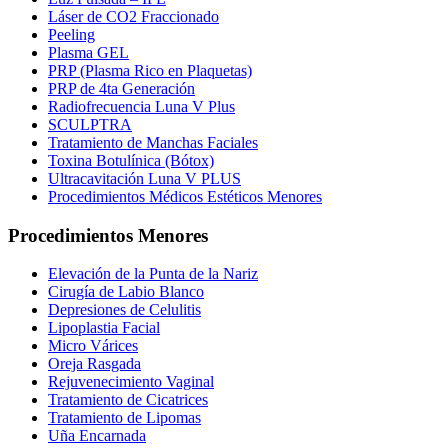
Láser de CO2 Fraccionado
Peeling
Plasma GEL
PRP (Plasma Rico en Plaquetas)
PRP de 4ta Generación
Radiofrecuencia Luna V Plus
SCULPTRA
Tratamiento de Manchas Faciales
Toxina Botulínica (Bótox)
Ultracavitación Luna V PLUS
Procedimientos Médicos Estéticos Menores
Procedimientos Menores
Elevación de la Punta de la Nariz
Cirugía de Labio Blanco
Depresiones de Celulitis
Lipoplastia Facial
Micro Várices
Oreja Rasgada
Rejuvenecimiento Vaginal
Tratamiento de Cicatrices
Tratamiento de Lipomas
Uña Encarnada