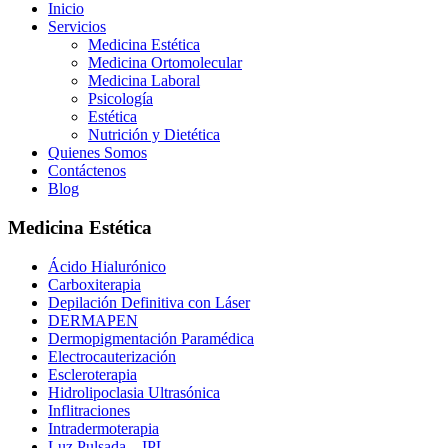
Inicio
Servicios
Medicina Estética
Medicina Ortomolecular
Medicina Laboral
Psicología
Estética
Nutrición y Dietética
Quienes Somos
Contáctenos
Blog
Medicina Estética
Ácido Hialurónico
Carboxiterapia
Depilación Definitiva con Láser
DERMAPEN
Dermopigmentación Paramédica
Electrocauterización
Escleroterapia
Hidrolipoclasia Ultrasónica
Inflitraciones
Intradermoterapia
Luz Pulsada – IPL