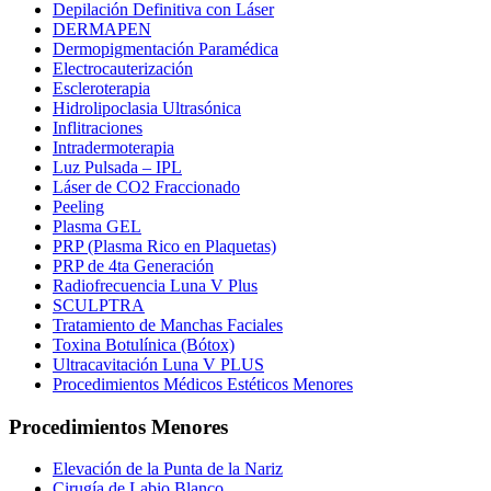
Depilación Definitiva con Láser
DERMAPEN
Dermopigmentación Paramédica
Electrocauterización
Escleroterapia
Hidrolipoclasia Ultrasónica
Inflitraciones
Intradermoterapia
Luz Pulsada – IPL
Láser de CO2 Fraccionado
Peeling
Plasma GEL
PRP (Plasma Rico en Plaquetas)
PRP de 4ta Generación
Radiofrecuencia Luna V Plus
SCULPTRA
Tratamiento de Manchas Faciales
Toxina Botulínica (Bótox)
Ultracavitación Luna V PLUS
Procedimientos Médicos Estéticos Menores
Procedimientos Menores
Elevación de la Punta de la Nariz
Cirugía de Labio Blanco