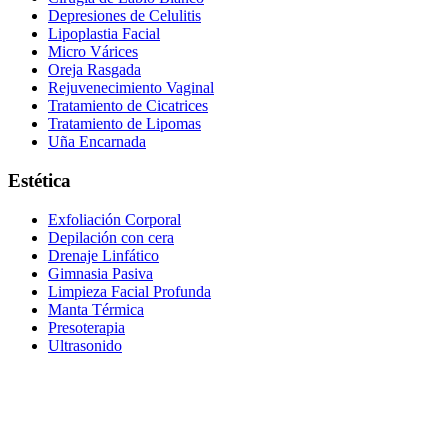
Depresiones de Celulitis
Lipoplastia Facial
Micro Várices
Oreja Rasgada
Rejuvenecimiento Vaginal
Tratamiento de Cicatrices
Tratamiento de Lipomas
Uña Encarnada
Estética
Exfoliación Corporal
Depilación con cera
Drenaje Linfático
Gimnasia Pasiva
Limpieza Facial Profunda
Manta Térmica
Presoterapia
Ultrasonido